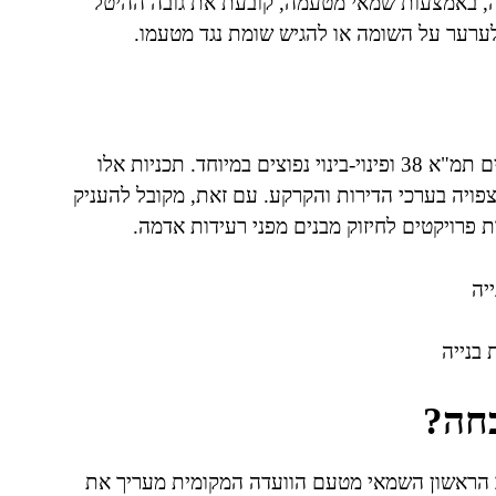
ייה, באמצעות שמאי מטעמה, קובעת את גובה ההיטל
ערער על השומה או להגיש שומת נגד מטעמו.
בבת ים, כעיר בעלת אופי אורבני צפוף, פרויקטים הכוללים תמ"א 38 ופינוי-בינוי נפוצים במיוחד. תכניות אלו
ויה בערכי הדירות והקרקע. עם זאת, מקובל להעניק
 פרויקטים לחיזוק מבנים מפני רעידות אדמה.
 בנייה
חה?
לב הראשון השמאי מטעם הוועדה המקומית מעריך את