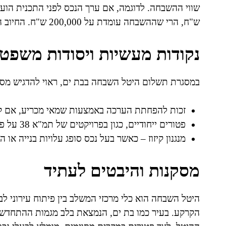
ש"ח, הרי שההשבחה עומדת על 200,000 ש"ח. החיוב המקובל עומד על שיעור של 50% מעלות ההשבחה.
נקודות מעשיות ויסודות משפטי
במסגרת תשלום היטל השבחה בבת ים, ראוי להדגיש מספ
זכות להפחתת הערכה באמצעות שמאי מכריע, אם קי
פטורים ייחודיים, כגון בפרויקטים של תמ"א 38 על פי סעיף 19(ג) לתוספת השלישית לחוק התכנון והבנייה.
מנגנון קיזוז – כאשר בעל נכס סופג עלויות בנייה או 
מסקנות והיבטים לעתיד
היטל השבחה הוא כלי מרכזי המשלב בין פיתוח עירוני ל
הקרקע. בעיר כמו בת ים, הנמצאת בלב מגמות ההתחדשות