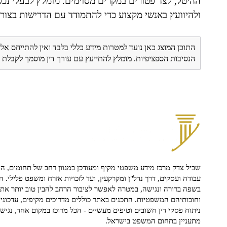
ההיטל, לצד פטורים במקרים מסוימים. מומלץ לבעלי נכ
ולהיוועץ באנשי מקצוע כדי להתמודד עם הדרישות בצור
התוכן המוצג כאן נועד למטרות מידע כללי בלבד ואין להתייחס אלי
הנסיבות הספציפיות. מומלץ להתייעץ עם עורך דין מוסמך לקבל
שביל צדק מרכז מידע משפטי מקיף ומעודכן במגוון רחב של תחומים, הח
עבודה ועסקים, דרך נדל"ן ומקרקעין, ועד לזכויות אזרח ומשפט פלילי. ה
בשפה ברורה ונגישה, במטרה לאפשר לציבור הרחב להבין טוב יותר את ז
וחובותיהם המשפטיות. התכנים באתר כוללים מדריכים מקיפים, עדכוני 
ניתוח פסקי דין חשובים וטיפים מעשיים - הכל מרוכז במקום אחד, נגיש ו
מתעניין בתחום המשפט בישראל.