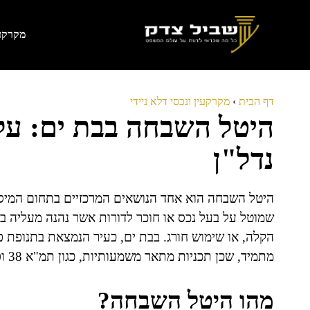
דלג
תוכן
מקרקעי
דף הבית
›
מקרקעין ונכסי דלא ניידי
היטל השבחה בבת ים: עק
נדל"ן
היטל השבחה הוא אחד הנושאים המרכזיים בתחום המיסוי
שמוטל על בעל נכס או חוכר לדורות אשר נהנה מעליה בשו
הקלה, או שימוש חורג. בבת ים, כעיר הנמצאת בתנופת פ
מתמיד, שכן תכניות מתאר משמעותיות, כגון תמ"א 38 ופינוי-בינוי, משפיעות על ערכי הנכסים בעיר.
מהו היטל השבחה?