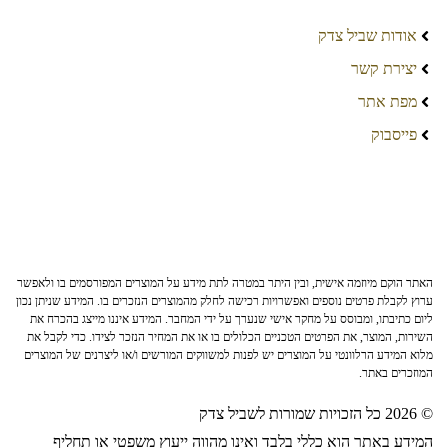
אודות שביל צדק
יצירת קשר
מפת אתר
פייסבוק
האתר הוקם מיוזמה אישית, ובין היתר במטרה לתת מידע על המוצרים המפורסמים בו ולאפשר
ערוץ לקבלת פרטים נוספים ואפשרויות רכישה לחלק מהמוצרים הנזכרים בו. המידע שניתן נכון
ליום כתיבתו, ומבוסס על מחקר אישי שנערך על ידי המחבר. המידע איננו מייצג בהכרח את
השירות, המוצר, את הפרטים הטכניים הכלולים בו או את המחיר הנזכר לצידו. כדי לקבל את
מלוא המידע הרלוונטי על המוצרים יש לפנות למשווקים המורשים ו/או ליצרנים של המוצרים
המוזכרים באתר.
© 2026 כל הזכויות שמורות לשביל צדק
המידע באתר הוא כללי בלבד ואינו מהווה ייעוץ משפטי או תחליף