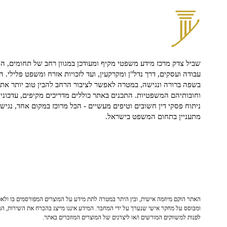
שביל צדק מרכז מידע משפטי מקיף ומעודכן במגוון רחב של תחומים, הח
עבודה ועסקים, דרך נדל"ן ומקרקעין, ועד לזכויות אזרח ומשפט פלילי. ה
בשפה ברורה ונגישה, במטרה לאפשר לציבור הרחב להבין טוב יותר את ז
וחובותיהם המשפטיות. התכנים באתר כוללים מדריכים מקיפים, עדכוני 
ניתוח פסקי דין חשובים וטיפים מעשיים - הכל מרוכז במקום אחד, נגיש ו
מתעניין בתחום המשפט בישראל.
האתר הוקם מיוזמה אישית, ובין היתר במטרה לתת מידע על המוצרים המפורסמים בו ולאפש
ומבוסס על מחקר אישי שנערך על ידי המחבר. המידע איננו מייצג בהכרח את השירות, המו
לפנות למשווקים המורשים ו/או ליצרנים של המוצרים המוזכרים באתר.