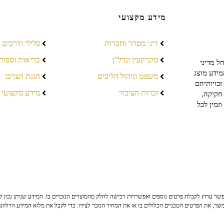
מידע מקצועי
דיני מסחר וחברות
פלילי ודרכים
מקרקעין ונדל"ן
בריאות וספור
ל מדיני
מידע מוצג
משפט וניהול הליכים
הגנת הצרכן
כויותיהם
זכויות הציבור
מידע מקצועי
חקיקה,
זמין לכל
ר ערוץ לקבלת פרטים נוספים ואפשרויות רכישה לחלק מהמוצרים הנזכרים בו. המידע שניתן נכון לי
צר, את הפרטים הטכניים הכלולים בו או את המחיר הנזכר לצידו. כדי לקבל את מלוא המידע הרלוונ