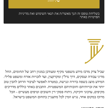
בשליחת טופס זה הנך מאשר/ת את
תנאי השימוש
ואת
מדיניות
הפרטיות
באתר.
שביל צדק מרכז מידע משפטי מקיף ומעודכן במגוון רחב של תחומים, החל
מדיני עבודה ועסקים, דרך נדל"ן ומקרקעין, ועד לזכויות אזרח ומשפט פלילי.
המידע מוצג בשפה ברורה ונגישה, במטרה לאפשר לציבור הרחב להבין טוב
יותר את זכויותיהם וחובותיהם המשפטיות. התכנים באתר כוללים מדריכים
מקיפים, עדכוני חקיקה, ניתוח פסקי דין חשובים וטיפים מעשיים - הכל
מרוכז במקום אחד, נגיש וזמין לכל מתעניין בתחום המשפט בישראל.