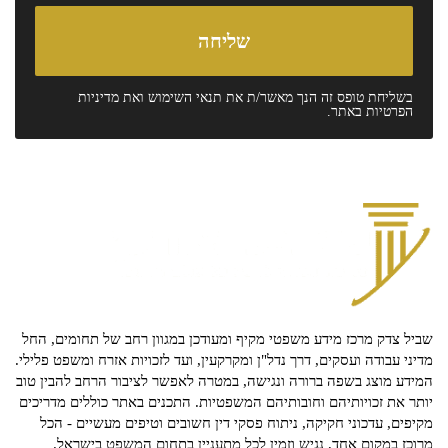
בשליחת טופס זה הנך מאשר/ת את
תנאי השימוש
ואת
מדיניות
הפרטיות
באתר.
שביל צדק מרכז מידע משפטי מקיף ומעודכן במגוון רחב של תחומים, החל
מדיני עבודה ועסקים, דרך נדל"ן ומקרקעין, ועד לזכויות אזרח ומשפט פלילי.
המידע מוצג בשפה ברורה ונגישה, במטרה לאפשר לציבור הרחב להבין טוב
יותר את זכויותיהם וחובותיהם המשפטיות. התכנים באתר כוללים מדריכים
מקיפים, עדכוני חקיקה, ניתוח פסקי דין חשובים וטיפים מעשיים - הכל
מרוכז במקום אחד, נגיש וזמין לכל מתעניין בתחום המשפט בישראל.