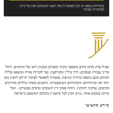
בשליחת טופס זה הנך מאשר/ת את
תנאי השימוש
ואת
מדיניות
הפרטיות
באתר.
שביל צדק מרכז מידע משפטי מקיף ומעודכן במגוון רחב של תחומים, החל
מדיני עבודה ועסקים, דרך נדל"ן ומקרקעין, ועד לזכויות אזרח ומשפט פלילי.
המידע מוצג בשפה ברורה ונגישה, במטרה לאפשר לציבור הרחב להבין טוב
יותר את זכויותיהם וחובותיהם המשפטיות. התכנים באתר כוללים מדריכים
מקיפים, עדכוני חקיקה, ניתוח פסקי דין חשובים וטיפים מעשיים - הכל
מרוכז במקום אחד, נגיש וזמין לכל מתעניין בתחום המשפט בישראל.
מידע מקצועי