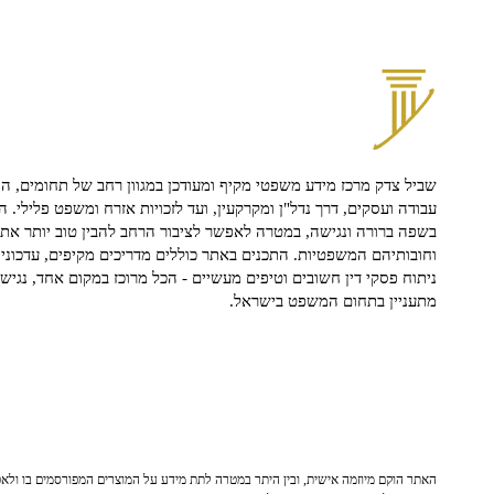
שביל צדק מרכז מידע משפטי מקיף ומעודכן במגוון רחב של תחומים, הח
עבודה ועסקים, דרך נדל"ן ומקרקעין, ועד לזכויות אזרח ומשפט פלילי. ה
בשפה ברורה ונגישה, במטרה לאפשר לציבור הרחב להבין טוב יותר את ז
וחובותיהם המשפטיות. התכנים באתר כוללים מדריכים מקיפים, עדכוני 
ניתוח פסקי דין חשובים וטיפים מעשיים - הכל מרוכז במקום אחד, נגיש ו
מתעניין בתחום המשפט בישראל.
האתר הוקם מיוזמה אישית, ובין היתר במטרה לתת מידע על המוצרים המפורסמים בו ולאפש