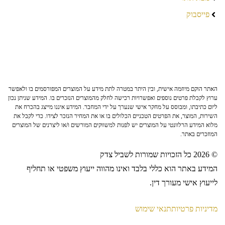
פייסבוק
האתר הוקם מיוזמה אישית, ובין היתר במטרה לתת מידע על המוצרים המפורסמים בו ולאפשר
ערוץ לקבלת פרטים נוספים ואפשרויות רכישה לחלק מהמוצרים הנזכרים בו. המידע שניתן נכון
ליום כתיבתו, ומבוסס על מחקר אישי שנערך על ידי המחבר. המידע איננו מייצג בהכרח את
השירות, המוצר, את הפרטים הטכניים הכלולים בו או את המחיר הנזכר לצידו. כדי לקבל את
מלוא המידע הרלוונטי על המוצרים יש לפנות למשווקים המורשים ו/או ליצרנים של המוצרים
המוזכרים באתר.
© 2026 כל הזכויות שמורות לשביל צדק
המידע באתר הוא כללי בלבד ואינו מהווה ייעוץ משפטי או תחליף
לייעוץ אישי מעורך דין.
מדיניות פרטיות
תנאי שימוש