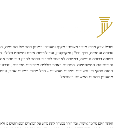
שביל צדק מרכז מידע משפטי מקיף ומעודכן במגוון רחב של תחומים, הח
עבודה ועסקים, דרך נדל"ן ומקרקעין, ועד לזכויות אזרח ומשפט פלילי. ה
בשפה ברורה ונגישה, במטרה לאפשר לציבור הרחב להבין טוב יותר את ז
וחובותיהם המשפטיות. התכנים באתר כוללים מדריכים מקיפים, עדכוני 
ניתוח פסקי דין חשובים וטיפים מעשיים - הכל מרוכז במקום אחד, נגיש ו
מתעניין בתחום המשפט בישראל.
האתר הוקם מיוזמה אישית, ובין היתר במטרה לתת מידע על המוצרים המפורסמים בו ולאפש