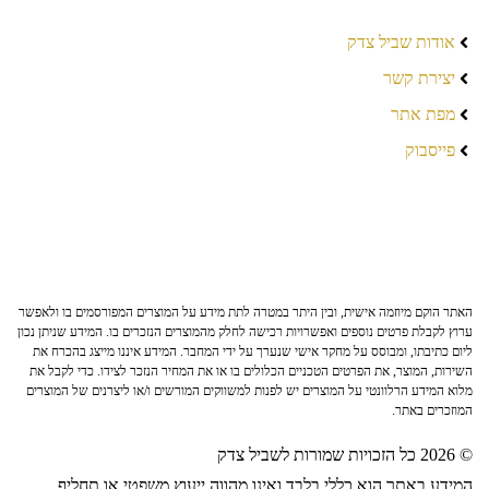
אודות שביל צדק
יצירת קשר
מפת אתר
פייסבוק
האתר הוקם מיוזמה אישית, ובין היתר במטרה לתת מידע על המוצרים המפורסמים בו ולאפשר
ערוץ לקבלת פרטים נוספים ואפשרויות רכישה לחלק מהמוצרים הנזכרים בו. המידע שניתן נכון
ליום כתיבתו, ומבוסס על מחקר אישי שנערך על ידי המחבר. המידע איננו מייצג בהכרח את
השירות, המוצר, את הפרטים הטכניים הכלולים בו או את המחיר הנזכר לצידו. כדי לקבל את
מלוא המידע הרלוונטי על המוצרים יש לפנות למשווקים המורשים ו/או ליצרנים של המוצרים
המוזכרים באתר.
© 2026 כל הזכויות שמורות לשביל צדק
המידע באתר הוא כללי בלבד ואינו מהווה ייעוץ משפטי או תחליף