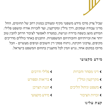
שביל צדק מרכז מידע משפטי מקיף ומעודכן במגוון רחב של תחומים, החל
מדיני עבודה ועסקים, דרך נדל"ן ומקרקעין, ועד לזכויות אזרח ומשפט פלילי.
המידע מוצג בשפה ברורה ונגישה, במטרה לאפשר לציבור הרחב להבין טוב
יותר את זכויותיהם וחובותיהם המשפטיות. התכנים באתר כוללים מדריכים
מקיפים, עדכוני חקיקה, ניתוח פסקי דין חשובים וטיפים מעשיים - הכל
מרוכז במקום אחד, נגיש וזמין לכל מתעניין בתחום המשפט בישראל.
מידע מקצועי
דיני מסחר וחברות
פלילי ודרכים
מקרקעין ונדל"ן
בריאות וספורט
משפט וניהול הליכים
הגנת הצרכן
זכויות הציבור
מידע מקצועי
קצת עלינו