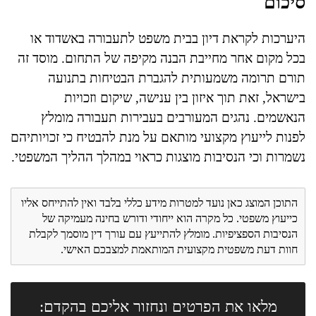
סיכום
היערכות לקראת דיון בבית משפט לתעבורה באשדוד או
בכל מקום אחר מחייבת הבנה מקיפה של התחום. מוסד זה
תורם תרומה משמעותית להגברת הבטיחות בתנועה
בישראל, זאת תוך איזון בין ענישה, שיקום וזכויות
הנאשמים. נהגים המעורבים בעבירות תעבורה מומלץ
לפנות לייעוץ מקצועי מותאם על מנת להבטיח כי זכויותיהם
נשמרות וכי הנסיבות מוצגות כראוי במהלך ההליך המשפטי.
התוכן המוצג כאן נועד למטרות מידע כללי בלבד ואין להתייחס אליו
כייעוץ משפטי. כל מקרה הוא ייחודי ודורש בחינה מעמיקה של
הנסיבות הספציפיות. מומלץ להתייעץ עם עורך דין מוסמך לקבלת
חוות דעת משפטית מקצועית המותאמת למצבכם האישי.
מלאו את הפרטים ונחזור אליכם בהקדם: