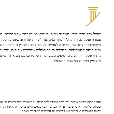
שביל צדק מרכז מידע משפטי מקיף ומעודכן במגוון רחב של תחומים, הח
עבודה ועסקים, דרך נדל"ן ומקרקעין, ועד לזכויות אזרח ומשפט פלילי. ה
בשפה ברורה ונגישה, במטרה לאפשר לציבור הרחב להבין טוב יותר את ז
וחובותיהם המשפטיות. התכנים באתר כוללים מדריכים מקיפים, עדכוני 
ניתוח פסקי דין חשובים וטיפים מעשיים - הכל מרוכז במקום אחד, נגיש ו
מתעניין בתחום המשפט בישראל.
האתר הוקם מיוזמה אישית, ובין היתר במטרה לתת מידע על המוצרים המפורסמים בו ולאפש
ומבוסס על מחקר אישי שנערך על ידי המחבר. המידע איננו מייצג בהכרח את השירות, המו
לפנות למשווקים המורשים ו/או ליצרנים של המוצרים המוזכרים באתר.