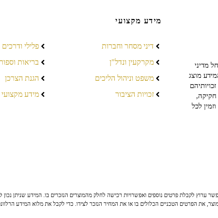
מידע מקצועי
דיני מסחר וחברות
פלילי ודרכים
מקרקעין ונדל"ן
בריאות וספור
ל מדיני
מידע מוצג
משפט וניהול הליכים
הגנת הצרכן
כויותיהם
זכויות הציבור
מידע מקצועי
חקיקה,
זמין לכל
ר ערוץ לקבלת פרטים נוספים ואפשרויות רכישה לחלק מהמוצרים הנזכרים בו. המידע שניתן נכון לי
צר, את הפרטים הטכניים הכלולים בו או את המחיר הנזכר לצידו. כדי לקבל את מלוא המידע הרלוונ