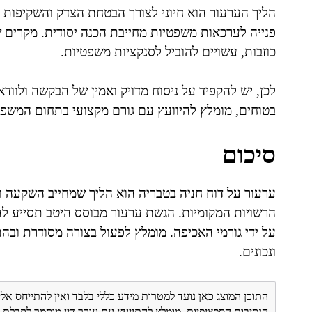
הליך הערעור הוא חיוני לצורך הבטחת הצדק והשקיפות ב
פנייה לערכאות משפטיות מחייבת הכנה יסודית. מקרים ש
כוזבות, עשויים להוביל לסנקציות משפטיות.
לכן, יש להקפיד על ניסוח מדויק ואמין של הבקשה ולוו
בטוחים, מומלץ להיוועץ עם גורם מקצועי בתחום המשפט, כ
סיכום
ערעור על דוח חניה בטבריה הוא הליך שמחייב השקעה וז
הרשויות המקומיות. הגשת ערעור מבוסס היטב תסייע להב
על ידי גורמי האכיפה. מומלץ לפעול בצורה מסודרת וב
ונכונים.
התוכן המוצג כאן נועד למטרות מידע כללי בלבד ואין להתייחס אלי
הנסיבות הספציפיות. מומלץ להתייעץ עם עורך דין מוסמך לקבל