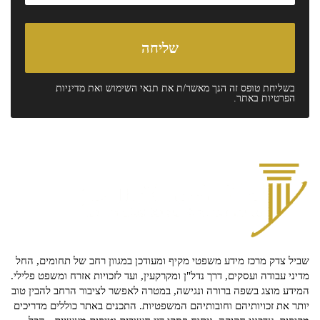
בשליחת טופס זה הנך מאשר/ת את
תנאי השימוש
ואת
מדיניות
הפרטיות
באתר.
שביל צדק מרכז מידע משפטי מקיף ומעודכן במגוון רחב של תחומים, החל
מדיני עבודה ועסקים, דרך נדל"ן ומקרקעין, ועד לזכויות אזרח ומשפט פלילי.
המידע מוצג בשפה ברורה ונגישה, במטרה לאפשר לציבור הרחב להבין טוב
יותר את זכויותיהם וחובותיהם המשפטיות. התכנים באתר כוללים מדריכים