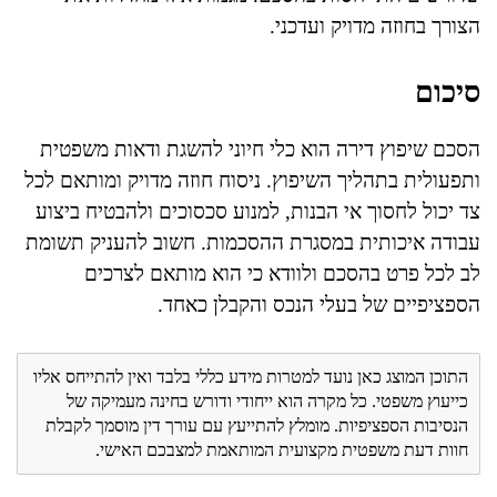
הצורך בחוזה מדויק ועדכני.
סיכום
הסכם שיפוץ דירה הוא כלי חיוני להשגת ודאות משפטית
ותפעולית בתהליך השיפוץ. ניסוח חוזה מדויק ומותאם לכל
צד יכול לחסוך אי הבנות, למנוע סכסוכים ולהבטיח ביצוע
עבודה איכותית במסגרת ההסכמות. חשוב להעניק תשומת
לב לכל פרט בהסכם ולוודא כי הוא מותאם לצרכים
הספציפיים של בעלי הנכס והקבלן כאחד.
התוכן המוצג כאן נועד למטרות מידע כללי בלבד ואין להתייחס אליו
כייעוץ משפטי. כל מקרה הוא ייחודי ודורש בחינה מעמיקה של
הנסיבות הספציפיות. מומלץ להתייעץ עם עורך דין מוסמך לקבלת
חוות דעת משפטית מקצועית המותאמת למצבכם האישי.