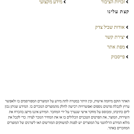
זכויות הציבור
מידע מקצועי
קצת עלינו
אודות שביל צדק
יצירת קשר
מפת אתר
פייסבוק
האתר הוקם מיוזמה אישית, ובין היתר במטרה לתת מידע על המוצרים המפורסמים בו ולאפשר
ערוץ לקבלת פרטים נוספים ואפשרויות רכישה לחלק מהמוצרים הנזכרים בו. המידע שניתן נכון
ליום כתיבתו, ומבוסס על מחקר אישי שנערך על ידי המחבר. המידע איננו מייצג בהכרח את
השירות, המוצר, את הפרטים הטכניים הכלולים בו או את המחיר הנזכר לצידו. כדי לקבל את
מלוא המידע הרלוונטי על המוצרים יש לפנות למשווקים המורשים ו/או ליצרנים של המוצרים
המוזכרים באתר.