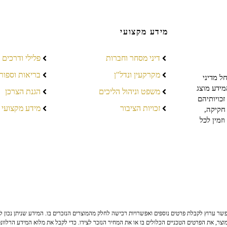
מידע מקצועי
דיני מסחר וחברות
פלילי ודרכים
מקרקעין ונדל"ן
בריאות וספור
ל מדיני
מידע מוצג
משפט וניהול הליכים
הגנת הצרכן
כויותיהם
זכויות הציבור
מידע מקצועי
חקיקה,
זמין לכל
ר ערוץ לקבלת פרטים נוספים ואפשרויות רכישה לחלק מהמוצרים הנזכרים בו. המידע שניתן נכון לי
צר, את הפרטים הטכניים הכלולים בו או את המחיר הנזכר לצידו. כדי לקבל את מלוא המידע הרלוונ