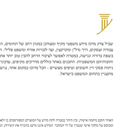
שביל צדק מרכז מידע משפטי מקיף ומעודכן במגוון רחב של תחומים, הח
עבודה ועסקים, דרך נדל"ן ומקרקעין, ועד לזכויות אזרח ומשפט פלילי. ה
בשפה ברורה ונגישה, במטרה לאפשר לציבור הרחב להבין טוב יותר את ז
וחובותיהם המשפטיות. התכנים באתר כוללים מדריכים מקיפים, עדכוני 
ניתוח פסקי דין חשובים וטיפים מעשיים - הכל מרוכז במקום אחד, נגיש ו
מתעניין בתחום המשפט בישראל.
האתר הוקם מיוזמה אישית, ובין היתר במטרה לתת מידע על המוצרים המפורסמים בו ולאפש
ומבוסס על מחקר אישי שנערך על ידי המחבר. המידע איננו מייצג בהכרח את השירות, המו