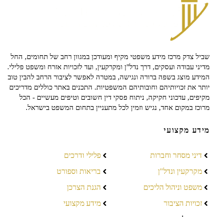
שביל צדק מרכז מידע משפטי מקיף ומעודכן במגוון רחב של תחומים, החל
מדיני עבודה ועסקים, דרך נדל"ן ומקרקעין, ועד לזכויות אזרח ומשפט פלילי.
המידע מוצג בשפה ברורה ונגישה, במטרה לאפשר לציבור הרחב להבין טוב
יותר את זכויותיהם וחובותיהם המשפטיות. התכנים באתר כוללים מדריכים
מקיפים, עדכוני חקיקה, ניתוח פסקי דין חשובים וטיפים מעשיים - הכל
מרוכז במקום אחד, נגיש וזמין לכל מתעניין בתחום המשפט בישראל.
מידע מקצועי
דיני מסחר וחברות
פלילי ודרכים
מקרקעין ונדל"ן
בריאות וספורט
משפט וניהול הליכים
הגנת הצרכן
זכויות הציבור
מידע מקצועי