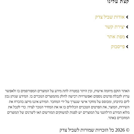
קצת עלינו
אודות שביל צדק
יצירת קשר
מפת אתר
פייסבוק
האתר הוקם מיוזמה אישית, ובין היתר במטרה לתת מידע על המוצרים המפורסמים בו ולאפשר
ערוץ לקבלת פרטים נוספים ואפשרויות רכישה לחלק מהמוצרים הנזכרים בו. המידע שניתן נכון
ליום כתיבתו, ומבוסס על מחקר אישי שנערך על ידי המחבר. המידע איננו מייצג בהכרח את
השירות, המוצר, את הפרטים הטכניים הכלולים בו או את המחיר הנזכר לצידו. כדי לקבל את
מלוא המידע הרלוונטי על המוצרים יש לפנות למשווקים המורשים ו/או ליצרנים של המוצרים
המוזכרים באתר.
© 2026 כל הזכויות שמורות לשביל צדק