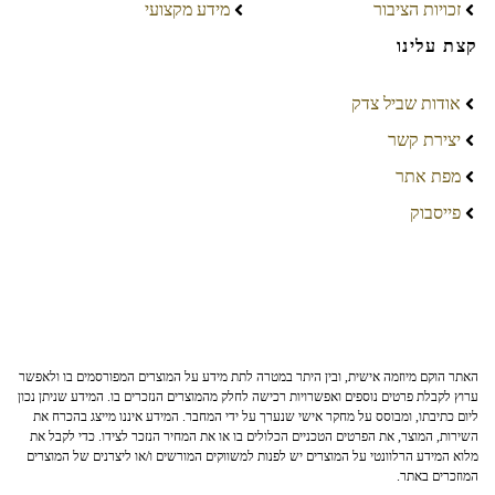
זכויות הציבור
מידע מקצועי
קצת עלינו
אודות שביל צדק
יצירת קשר
מפת אתר
פייסבוק
האתר הוקם מיוזמה אישית, ובין היתר במטרה לתת מידע על המוצרים המפורסמים בו ולאפשר
ערוץ לקבלת פרטים נוספים ואפשרויות רכישה לחלק מהמוצרים הנזכרים בו. המידע שניתן נכון
ליום כתיבתו, ומבוסס על מחקר אישי שנערך על ידי המחבר. המידע איננו מייצג בהכרח את
השירות, המוצר, את הפרטים הטכניים הכלולים בו או את המחיר הנזכר לצידו. כדי לקבל את
מלוא המידע הרלוונטי על המוצרים יש לפנות למשווקים המורשים ו/או ליצרנים של המוצרים
המוזכרים באתר.