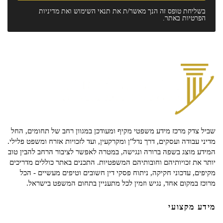
בשליחת טופס זה הנך מאשר/ת את
תנאי השימוש
ואת
מדיניות
הפרטיות
באתר.
שביל צדק מרכז מידע משפטי מקיף ומעודכן במגוון רחב של תחומים, החל
מדיני עבודה ועסקים, דרך נדל"ן ומקרקעין, ועד לזכויות אזרח ומשפט פלילי.
המידע מוצג בשפה ברורה ונגישה, במטרה לאפשר לציבור הרחב להבין טוב
יותר את זכויותיהם וחובותיהם המשפטיות. התכנים באתר כוללים מדריכים
מקיפים, עדכוני חקיקה, ניתוח פסקי דין חשובים וטיפים מעשיים - הכל
מרוכז במקום אחד, נגיש וזמין לכל מתעניין בתחום המשפט בישראל.
מידע מקצועי