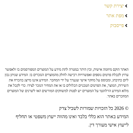
יצירת קשר
מפת אתר
פייסבוק
האתר הוקם מיוזמה אישית, ובין היתר במטרה לתת מידע על המוצרים המפורסמים בו ולאפשר
ערוץ לקבלת פרטים נוספים ואפשרויות רכישה לחלק מהמוצרים הנזכרים בו. המידע שניתן נכון
ליום כתיבתו, ומבוסס על מחקר אישי שנערך על ידי המחבר. המידע איננו מייצג בהכרח את
השירות, המוצר, את הפרטים הטכניים הכלולים בו או את המחיר הנזכר לצידו. כדי לקבל את
מלוא המידע הרלוונטי על המוצרים יש לפנות למשווקים המורשים ו/או ליצרנים של המוצרים
המוזכרים באתר.
© 2026 כל הזכויות שמורות לשביל צדק
המידע באתר הוא כללי בלבד ואינו מהווה ייעוץ משפטי או תחליף
לייעוץ אישי מעורך דין.