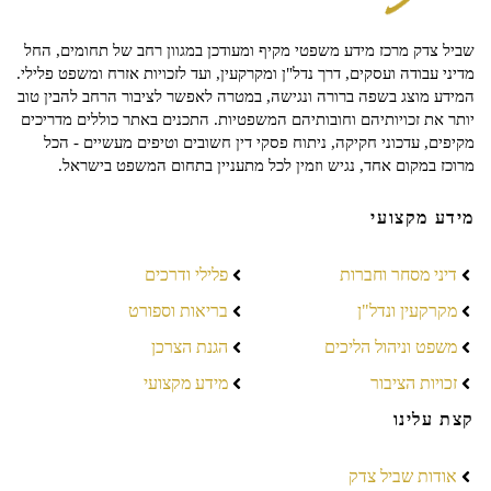
שביל צדק מרכז מידע משפטי מקיף ומעודכן במגוון רחב של תחומים, החל
מדיני עבודה ועסקים, דרך נדל"ן ומקרקעין, ועד לזכויות אזרח ומשפט פלילי.
המידע מוצג בשפה ברורה ונגישה, במטרה לאפשר לציבור הרחב להבין טוב
יותר את זכויותיהם וחובותיהם המשפטיות. התכנים באתר כוללים מדריכים
מקיפים, עדכוני חקיקה, ניתוח פסקי דין חשובים וטיפים מעשיים - הכל
מרוכז במקום אחד, נגיש וזמין לכל מתעניין בתחום המשפט בישראל.
מידע מקצועי
דיני מסחר וחברות
פלילי ודרכים
מקרקעין ונדל"ן
בריאות וספורט
משפט וניהול הליכים
הגנת הצרכן
זכויות הציבור
מידע מקצועי
קצת עלינו
אודות שביל צדק