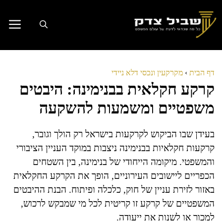
דלג
תוכן
דף הבית
›
מקרקעין ונכסי דלא ניידי
קרקע חקלאית בבנימינה: היבטים
משפטיים ומשמעות להשקעה
בעידן שבו הביקוש לקרקעות בישראל רק הולך וגובר,
קרקעות חקלאיות בבנימינה ניצבות במוקד העניין הציבורי
והמשפטי. מיקומה הייחודי של בנימינה, בין השטחים
הכפריים ליישובים העירוניים, הופך את הקרקע החקלאית
באזור לזירת עניין של חוק, כלכלה ופיתוח. הבנת ההיבטים
המשפטיים של קרקע זו קריטית לכל מי שמבקש לרכוש,
למכור או לשנות את ייעודה.