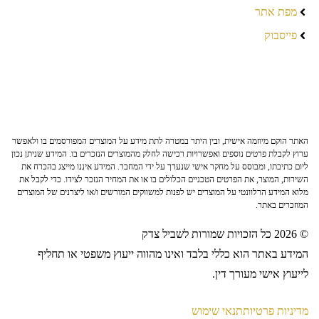
מפת אתר
פייסבוק
האתר הוקם מיוזמה אישית, ובין היתר במטרה לתת מידע על המוצרים המפורסמים בו ולאפשר
ערוץ לקבלת פרטים נוספים ואפשרויות רכישה לחלק מהמוצרים הנזכרים בו. המידע שניתן נכון
ליום כתיבתו, ומבוסס על מחקר אישי שנערך על ידי המחבר. המידע איננו מייצג בהכרח את
השירות, המוצר, את הפרטים הטכניים הכלולים בו או את המחיר הנזכר לצידו. כדי לקבל את
מלוא המידע הרלוונטי על המוצרים יש לפנות למשווקים המורשים ו/או ליצרנים של המוצרים
המוזכרים באתר.
© 2026 כל הזכויות שמורות לשביל צדק
המידע באתר הוא כללי בלבד ואינו מהווה ייעוץ משפטי או תחליף
לייעוץ אישי מעורך דין.
מדיניות פרטיות
תנאי שימוש