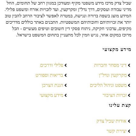
שביל צדק מרכז מידע משפטי מקיף ומעודכן במגוון רחב של תחומים, החל
מדיני עבודה ועסקים, דרך נדל"ן ומקרקעין, ועד לזכויות אזרח ומשפט פלילי.
המידע מוצג בשפה ברורה ונגישה, במטרה לאפשר לציבור הרחב להבין טוב
יותר את זכויותיהם וחובותיהם המשפטיות. התכנים באתר כוללים מדריכים
מקיפים, עדכוני חקיקה, ניתוח פסקי דין חשובים וטיפים מעשיים - הכל
מרוכז במקום אחד, נגיש וזמין לכל מתעניין בתחום המשפט בישראל.
מידע מקצועי
דיני מסחר וחברות
פלילי ודרכים
מקרקעין ונדל"ן
בריאות וספורט
משפט וניהול הליכים
הגנת הצרכן
זכויות הציבור
מידע מקצועי
קצת עלינו
אודות שביל צדק
יצירת קשר